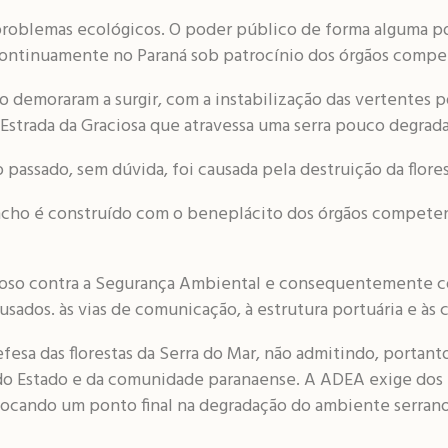
s problemas ecológicos. O poder público de forma alguma p
ntinuamente no Paraná sob patrocínio dos órgãos compe
demoraram a surgir, com a instabilização das vertentes p
Estrada da Graciosa que atravessa uma serra pouco degrad
 passado, sem dúvida, foi causada pela destruição da flore
 rancho é construído com o beneplácito dos órgãos compe
oso contra a Segurança Ambiental e consequentemente con
sados. às vias de comunicação, à estrutura portuária e às
esa das florestas da Serra do Mar, não admitindo, portan
 do Estado e da comunidade paranaense. A ADEA exige dos 
locando um ponto final na degradação do ambiente serrano