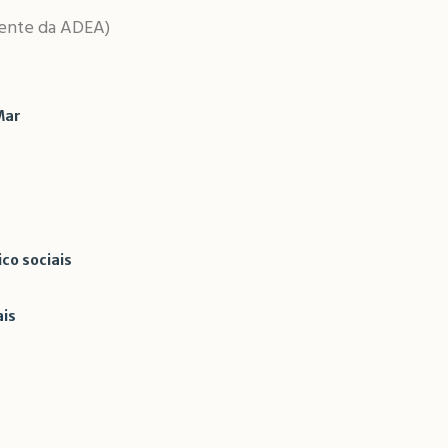
idente da ADEA)
Mar
a
ais