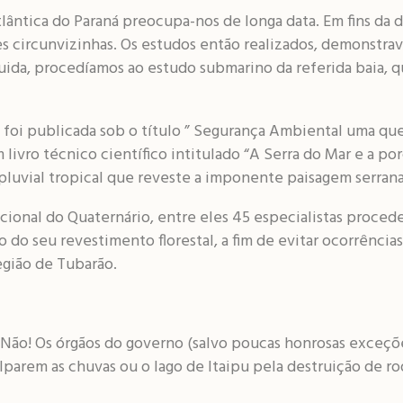
Atlântica do Paraná preocupa-nos de longa data. Em fins d
s circunvizinhas. Os estudos então realizados, demonstra
guida, procedíamos ao estudo submarino da referida baia, 
.
foi publicada sob o título ” Segurança Ambiental uma qu
ivro técnico científico intitulado “A Serra do Mar e a por
pluvial tropical que reveste a imponente paisagem serran
cional do Quaternário, entre eles 45 especialistas procede
o seu revestimento florestal, a fim de evitar ocorrências
região de Tubarão.
? Não! Os órgãos do governo (salvo poucas honrosas exceç
lparem as chuvas ou o lago de Itaipu pela destruição de r