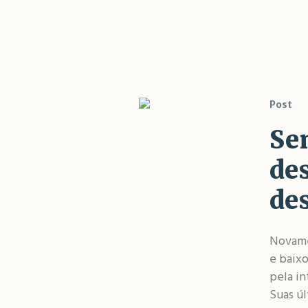
Post
Se
de
de
Novame
e baixo
pela i
Suas úl