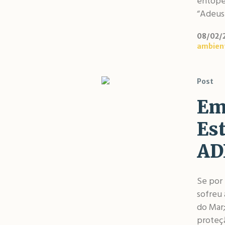
entope
“Adeus 
08/02/
ambien
Post
Em
Est
AD
Se por
sofreu 
do Mar;
proteç