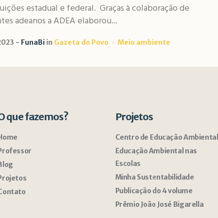
uições estadual e federal. Graças à colaboração de
tes adeanos a ADEA elaborou...
2023
FunaBi
in
Gazeta do Povo
Meio ambiente
O que fazemos?
Projetos
Home
Centro de Educação Ambienta
Professor
Educação Ambiental nas
Escolas
Blog
Minha Sustentabilidade
Projetos
Publicação do 4 volume
Contato
Prêmio João José Bigarella