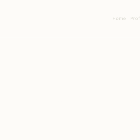
Home
Pro
Tag:
Legislação
Home
»
Legislação