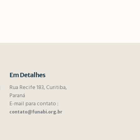
Em Detalhes
Rua Recife 183, Curitiba,
l
Paraná
E-mail para
contato :
contato@funabi.org.br