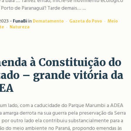
 a baia … Talvez então, inicie-se movimento ecológico
Porto de Paranaguá’! Tarde demais… ...
2023
FunaBi
in
Dematamento
Gazeta do Povo
Meio
te
Natureza
enda à Constituição do
ado – grande vitória da
EA
 um lado, com a caducidade do Parque Marumbi a ADEA
a amarga derrota na sua guerra pela preservação da Serra
 por outro lado ela contribuiu substancialmente para a
ão do meio ambiente no Paraná, propondo emendas às