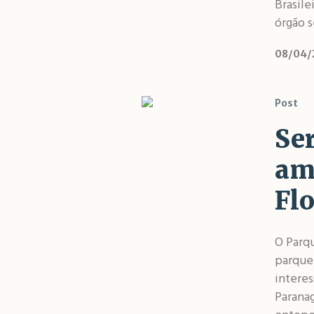
Brasile
órgão s
08/04/
Post
Se
am
Flo
O Parqu
parque 
intere
Paranag