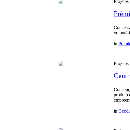
Projetos
Prêmi
Concessã
voluntár
in
Prêmi
Projetos
Centr
Concepç
produto 
empreen
in
Geodi