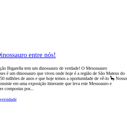
nossauro entre nós!
ão Bigarella tem um dinossauro de verdade! O Mesossauro
nses é um dinossauro que viveu onde hoje é a região de São Mateus do
250 milhões de anos e que hoje temos a oportunidade de vê-lo 🦕 Nosso
consiste em uma exposição itinerante que leva este Messoauro e
es compostas por...
versidade