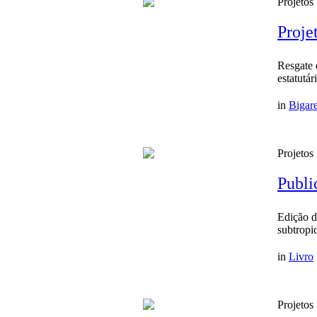
Projetos
Proje
Resgate 
estatutá
in
Bigare
Projetos
Publi
Edição d
subtropi
in
Livro
Projetos