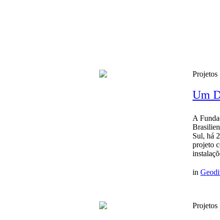
Projetos
Um Di
A Fundaç
Brasilie
Sul, há 
projeto 
instalaçõ
in
Geodi
Projetos