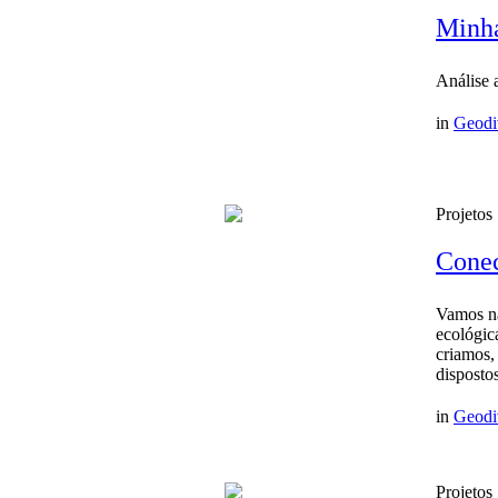
Minha
Análise 
in
Geodi
Projetos
Conec
Vamos nas
ecológic
criamos,
disposto
in
Geodi
Projetos