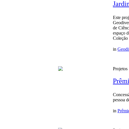
Jardi
Este pro
Geodiver
de Ciênc
espaço d
Coleção 
in
Geodi
Projetos
Prêmi
Concessã
pessoa d
in
Prêmi