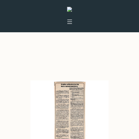
Categoria:
Gazeta do Povo
Home
»
Gazeta do Povo
»
Página 3